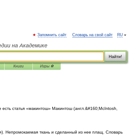
Запомнить сайт
Словарь на свой сайт
RU
едии на Академике
Найти!
Книги
Игры ⚽
есть статья «макинтош» Макинтош (англ.&#160;McIntosh,
). Непромокаемая ткань и сделанный из нее плащ. Словарь