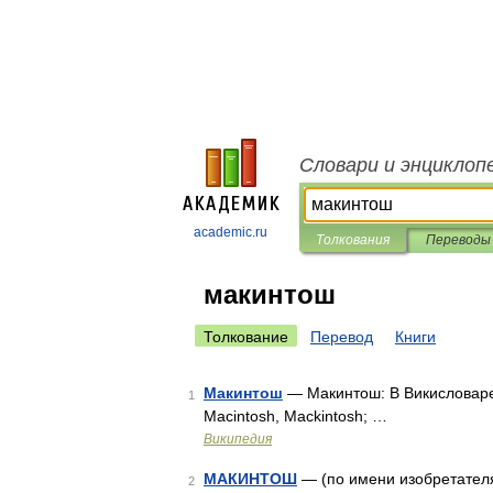
Словари и энциклоп
academic.ru
Толкования
Переводы
макинтош
Толкование
Перевод
Книги
Макинтош
— Макинтош: В Викисловаре 
1
Macintosh, Mackintosh; …
Википедия
МАКИНТОШ
— (по имени изобретателя
2