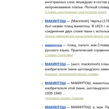
иностранных слов, вошедших в состав 
непромокаемое платье. Полный словар
Словарь иностранных слов русского языка
МАКИНТОШ
— (Macintosh) Чарльз (176
3
был назван плащ макинтош. В 1823 г. 
соединения двух слоев ткани с исполь
Научно-технический энциклопедический сло
макинтош
— плащ, пальто, мак Словар
4
русского языка. Практический справочни
Словарь синонимов
МАКИНТОШ
— (англ. mackintosh) пла
5
изобретателя ткани шотландского хими
Большой Энциклопедический словарь
МАКИНТОШ
— МАКИНТОШ, макинтоша, 
6
изобретателя этой ткани, шотландского
1935 1940 …
Толковый словарь Ушакова
МАКИНТОШ
— МАКИНТОШ, а, муж. Паль
7