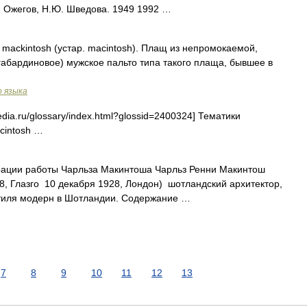
И. Ожегов, Н.Ю. Шведова. 1949 1992 …
. mackintosh (устар. macintosh). Плащ из непромокаемой,
габардиновое) мужское пальто типа такого плаща, бывшее в
о языка
dia.ru/glossary/index.html?glossid=2400324] Тематики
cintosh …
рации работы Чарльза Макинтоша Чарльз Ренни Макинтош
68, Глазго 10 декабря 1928, Лондон) шотландский архитектор,
стиля модерн в Шотландии. Содержание …
7
8
9
10
11
12
13