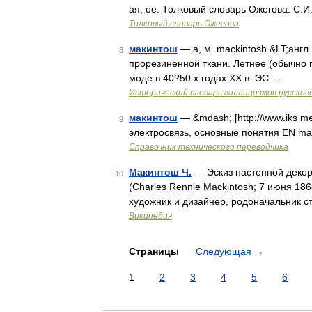
ая, ое. Толковый словарь Ожегова. С.
Толковый словарь Ожегова
макинтош
— а, м. mackintosh &LT;англ
8
прорезиненной ткани. Летнее (обычно 
моде в 40?50 х годах ХХ в. ЭС …
Исторический словарь галлицизмов русског
макинтош
— &mdash; [http://www.iks me
9
электросвязь, основные понятия EN ma
Справочник технического переводчика
Макинтош Ч.
— Эскиз настенной деко
10
(Charles Rennie Mackintosh; 7 июня 18
художник и дизайнер, родоначальник 
Википедия
Страницы
Следующая
→
1
2
3
4
5
6