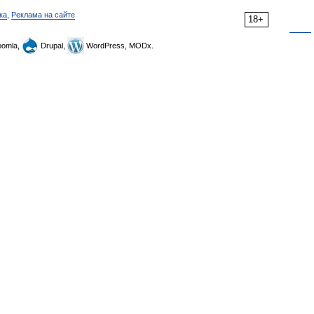
ка
,
Реклама на сайте
18+
omla,
Drupal,
WordPress, MODx.