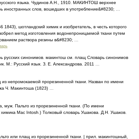
русского языка. Чудинов А.Н., 1910. МАКИНТОШ верхнее
ь иностранных слов, вошедших в употребление&#8230; …
6 1843), шотландский химик и изобретатель, в честь которого
изобрел метод изготовления водонепроницаемой ткани путем
зованием раствора резины в&#8230; …
варь
ь русских синонимов. макинтош см. плащ Словарь синонимов
к. М.: Русский язык. З. Е. Александрова. 2011 …
щ из непромокаемой прорезиненной ткани. Назван по имени
ка Ч. Макинтоша (1823) …
муж. Пальто из прорезиненной ткани. (По имени
 химика Mac Intosh.) Толковый словарь Ушакова. Д.Н. Ушаков.
то или плащ из прорезиненной ткани. | прил. макинтошный,